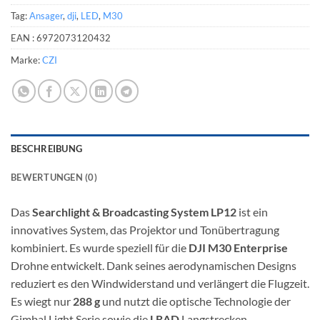
Tag:
Ansager
,
dji
,
LED
,
M30
EAN :
6972073120432
Marke:
CZI
BESCHREIBUNG
BEWERTUNGEN (0)
Das
Searchlight & Broadcasting System LP12
ist ein
innovatives System, das Projektor und Tonübertragung
kombiniert. Es wurde speziell für die
DJI M30 Enterprise
Drohne entwickelt. Dank seines aerodynamischen Designs
reduziert es den Windwiderstand und verlängert die Flugzeit.
Es wiegt nur
288 g
und nutzt die optische Technologie der
Gimbal Light Serie sowie die
LRAD
Langstrecken-