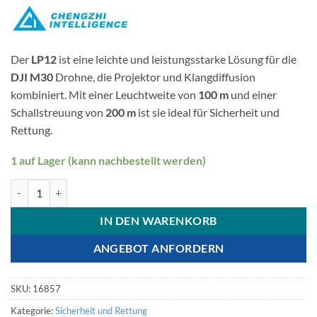
war:
ist:
€ 2.299,00
€ 1.799,00.
Der
LP12
ist eine leichte und leistungsstarke Lösung für die
DJI M30
Drohne, die Projektor und Klangdiffusion
kombiniert. Mit einer Leuchtweite von
100 m
und einer
Schallstreuung von
200 m
ist sie ideal für Sicherheit und
Rettung.
1 auf Lager (kann nachbestellt werden)
Suchscheinwerfer & Rundfunksystem LP12 Menge
IN DEN WARENKORB
ANGEBOT ANFORDERN
SKU:
16857
Kategorie:
Sicherheit und Rettung