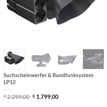
Suchscheinwerfer & Rundfunksystem
LP12
Ursprünglicher
Aktueller
2.299,00
1.799,00
€
€
Preis
Preis