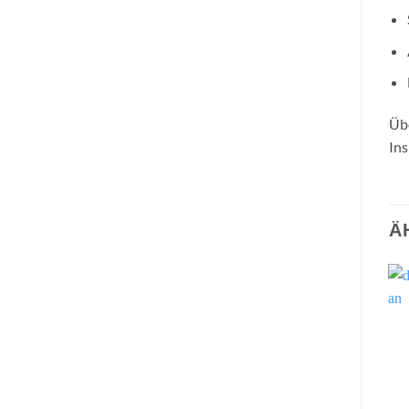
Übe
Ins
Ä