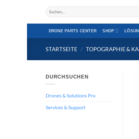
Spezialist für professionelle Drohnen - Innergemei
Zum
Suche
Inhalt
nach:
springen
DRONE PARTS CENTER
SHOP
LÖSUN
STARTSEITE
/
TOPOGRAPHIE & K
DURCHSUCHEN
Drones & Solutions Pro
Services & Support