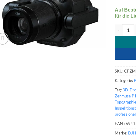
Vollforma
Kamera f
Auf Beste
für die Li
DJI Zenm
SKU:
CP.ZM
Kategorie:
Tag:
3D-Dro
Zenmuse P
Topographi
Inspektions
professione