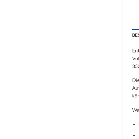
BE
Ent
Vol
350
Die
Auf
kön
War