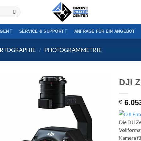
nschaftliche Rechnungsstellung (MwSt.-frei) | Bestellung auf Rech
24h
Ausblenden
GEN
SERVICE & SUPPORT
ANFRAGE FÜR EIN ANGEBOT
ARTOGRAPHIE
/
PHOTOGRAMMETRIE
DJI 
6.05
€
Die DJI Z