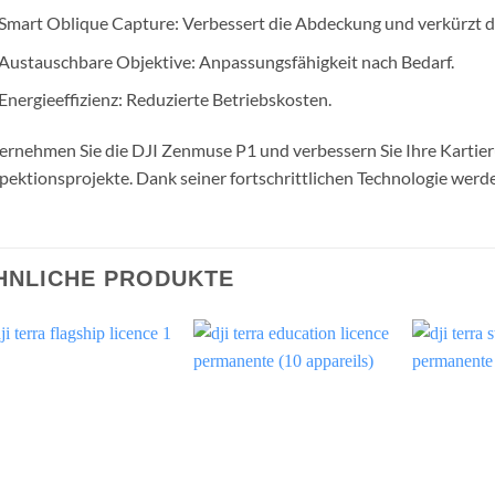
45-MP-Vollformatsensor: klare und scharfe Bilder.
RTK-Genauigkeit: für genaue topografische Vermessungen.
Smart Oblique Capture: Verbessert die Abdeckung und verkürzt di
Austauschbare Objektive: Anpassungsfähigkeit nach Bedarf.
Energieeffizienz: Reduzierte Betriebskosten.
rnehmen Sie die DJI Zenmuse P1 und verbessern Sie Ihre Kartie
pektionsprojekte. Dank seiner fortschrittlichen Technologie werd
HNLICHE PRODUKTE