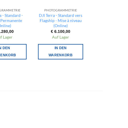
GRAMMETRIE
PHOTOGRAMMETRIE
PHOTOGRAMMET
a - Standard -
DJI Terra - Standard vers
DJI Terra - Flags
e Permanente
Flagship - Mise à niveau
Conversion vers L
Online)
(Online)
Permanente
.280,00
€
6.100,00
€
12.960,00
f Lager
Auf Lager
Auf Lager
N DEN
IN DEN
IN DEN
RENKORB
WARENKORB
WARENKOR