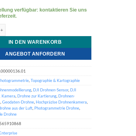
tsensor und RTK-Kompatibilität die ideale
ür Photogrammetrie und 3D-Mapping.
llung verfügbar: kontaktieren Sie uns
eferzeit.
use P1 Menge
IN DEN WARENKORB
ANGEBOT ANFORDERN
.00000136.01
Photogrammetrie
,
Topographie & Kartographie
hnenmodellierung
,
DJI Drohnen-Sensor
,
DJI
1 Kamera
,
Drohne zur Kartierung
,
Drohnen-
e
,
Geodaten-Drohne
,
Hochpräzise Drohnenkamera
,
drohne aus der Luft
,
Photogrammetrie Drohne
,
lle Drohne