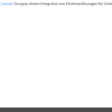
samten Benelux-Region.
Consult
-Gruppe, einem Integrator von Drohnenlösungen für Unte