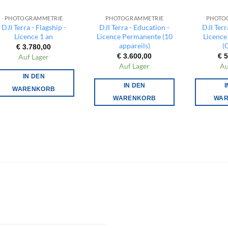
PHOTOGRAMMETRIE
PHOTOGRAMMETRIE
PHOTO
DJI Terra - Flagship -
DJI Terra - Education -
DJI Terr
Licence 1 an
Licence Permanente (10
Licenc
appareils)
(
€
3.780,00
€
3.600,00
€
5
Auf Lager
Auf Lager
Au
IN DEN
IN DEN
I
WARENKORB
WARENKORB
WA