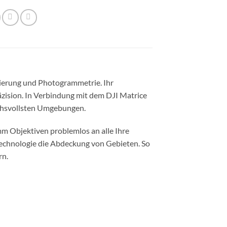
565910868
Enterprise
tierung und Photogrammetrie. Ihr
äzision. In Verbindung mit dem DJI Matrice
uchsvollsten Umgebungen.
m Objektiven problemlos an alle Ihre
echnologie die Abdeckung von Gebieten. So
rn.