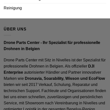
Reinigung
ÜBER UNS
Drone Parts Center - Ihr Spezialist für professionelle
Drohnen in Belgien
Drone Parts Center mit Sitz in Nivelles ist der Spezialist für
professionelle Drohnen in Belgien. Als offizieller
DJI
Enterprise
autorisierter Händler und Partner innovativer
Marken wie
Dronavia, Soarability, Wisson und EcoFlow
bieten wir seit 2017 Verkauf, Schulung, Reparatur und
technischen Support. Fachleute und Organisationen finden
bei uns einen schnellen, zuverlässigen und persönlichen
Service, mit Showroom nach Vereinbarung in Nivelles und
optimierter Logistik in der gesamten Benelux-Region.