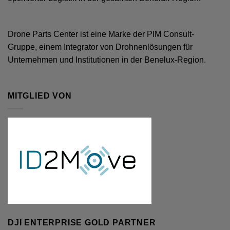
Drone Parts Center ist eine Marke der
PIM Consult
-
Gruppe, einem Integrator von Drohnenlösungen für
Unternehmen und Institutionen in der Benelux-Region.
MITGLIED VON
DJI ENTERPRISE GOLD PARTNER