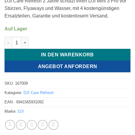
DJI Care Refresh 2 Jahre schützt Ihren DJI Mini 3 Pro vor
Stürzen, Flyaways und Wasser, mit 4 kostengünstigen
Ersatzteilen, Garantie und kostenlosem Versand.
Auf Lager
DJI Care Refresh 2-Year Plan (DJI Mini 3 Pro) Menge
IN DEN WARENKORB
ANGEBOT ANFORDERN
SKU:
167009
Kategorie:
DJI Care Refresh
EAN :
6941565931092
Marke:
DJI