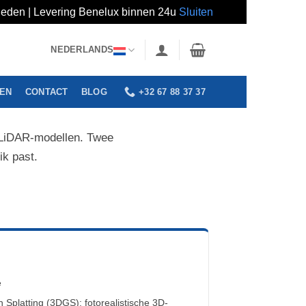
erheden | Levering Benelux binnen 24u
Sluiten
NEDERLANDS
+32 67 88 37 37
GEN
CONTACT
BLOG
n LiDAR-modellen. Twee
ik past.
e
 Splatting (3DGS): fotorealistische 3D-