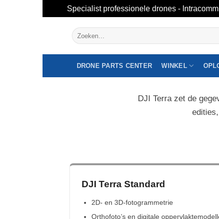
Specialist professionele drones - Intracomm
Overslaan
Zoeken
naar
naar:
inhoud
DRONE PARTS CENTER
WINKEL
OPL
DJI Terra-licenties: de juis
DJI Terra zet de gege
edities
DJI Terra Standard
2D- en 3D-fotogrammetrie
Orthofoto’s en digitale oppervlaktemodel