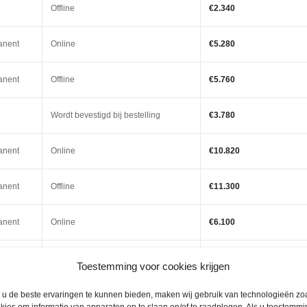
Offline
€2.340
anent
Online
€5.280
anent
Offline
€5.760
Wordt bevestigd bij bestelling
€3.780
anent
Online
€10.820
anent
Offline
€11.300
anent
Online
€6.100
anent
Offline
€6.100
Toestemming voor cookies krijgen
anent
Wordt bevestigd bij bestelling
€7.980
u de beste ervaringen te kunnen bieden, maken wij gebruik van technologieën zo
kies om informatie van apparaten op te slaan en/of te raadplegen. Als u toestemmi