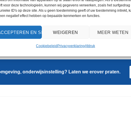
ft voor deze technologieën, kunnen wij gegevens verwerken, zoals het surfgedrag 
anent
Wordt bevestigd bij bestelling
€12.960
unieke ID's op deze site. Als u geen toestemming geeft of uw toestemming intrekt, 
 een negatief effect hebben op bepaalde kenmerken en functies.
anent
Wordt bevestigd bij bestelling
€3.600
ACCEPTEREN EN SLUITEN
WEIGEREN
MEER WETEN
ie, het Education-aanbod en FlightHub 2 On-Premises-licenties vereisen een v
Cookiebeleid
Privacyverklaring
Afdruk
mgeving, onderwijsinstelling? Laten we erover praten.