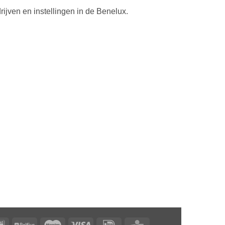
ijven en instellingen in de Benelux.
Bancontact
Belfius
Maestro
Visa
Ideaal
KBC