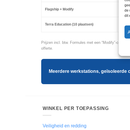
gee
Flagship + Modify
Perm
de 
dit
Terra Education (10 plaatsen)
Perm
Prijzen incl. btw. Formules met een “Modify”-convers
offerte.
Meerdere werkstations, geïsoleerde o
WINKEL PER TOEPASSING
Veiligheid en redding