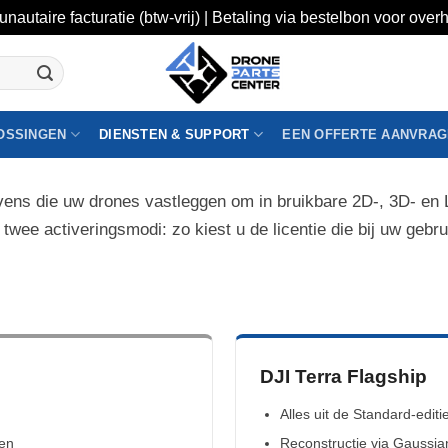
unautaire facturatie (btw-vrij) | Betaling via bestelbon voor ov
OSSINGEN
DIENSTEN & SUPPORT
EEN OFFERTE AANVRA
te formule kiezen
vens die uw drones vastleggen om in bruikbare 2D-, 3D- e
, twee activeringsmodi: zo kiest u de licentie die bij uw gebru
DJI Terra Flagship
Alles uit de Standard-editi
len
Reconstructie via Gaussian