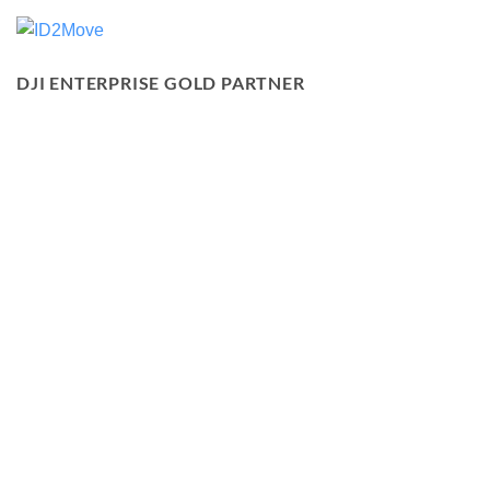
DJI ENTERPRISE GOLD PARTNER
Bancontact
Belfius
Maestro
Visa
Ideaal
KBC
VERKOOPVOORWAARDEN
ALGEMENE PROFESSIONELE VOORWAARDEN
COOKIEBELEID
PRIVACYVERKLARING
JURIDISCHE KENNISGEVING
WAARSCHUWING
PIM Consult
Copyright 2026 ©