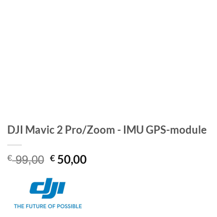
DJI Mavic 2 Pro/Zoom - IMU GPS-module
Oorspronkelijke
Huidige
50,00
€
€
99,00
prijs
prijs
was:
is:
€ 99,00.
€ 50,00.