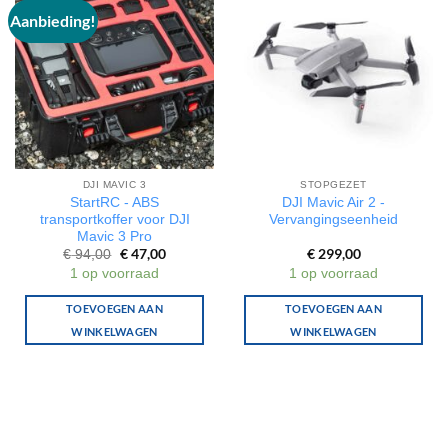
Aanbieding!
DJI MAVIC 3
STOPGEZET
StartRC - ABS
DJI Mavic Air 2 -
transportkoffer voor DJI
Vervangingseenheid
Mavic 3 Pro
Oorspronkelijke
€
47,00
Huidige
€
299,00
€
94,00
prijs
prijs
1 op voorraad
1 op voorraad
was:
is:
€ 94,00.
€ 47,00.
TOEVOEGEN AAN
TOEVOEGEN AAN
WINKELWAGEN
WINKELWAGEN