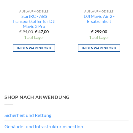
AUSLAUFMODELLE
AUSLAUFMODELLE
StartRC - ABS
DJI Mavic Air 2 -
Transportkoffer für DJI
Ersatzeinheit
Mavic 3 Pro
Ursprünglicher
Aktueller
€
94,00
€
47,00
€
299,00
Preis
Preis
1 auf Lager
1 auf Lager
war:
ist:
€ 94,00
€ 47,00.
IN DEN WARENKORB
IN DEN WARENKORB
SHOP NACH ANWENDUNG
Sicherheit und Rettung
Gebäude- und Infrastrukturinspektion