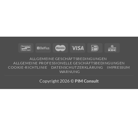
Bancontact
Belfius
Maestro
Visa
Ideal
KBC
ALLGEMEINE GESCHÄFTSBEDINGUNGEN
ALLGEMEINE PROFESSIONELLE GESCHÄFTSBEDINGUNGEN
COOKIE-RICHTLINIE
DATENSCHUTZERKLÄRUNG
IMPRESSUM
WARNUNG
Copyright 2026 ©
PIM Consult