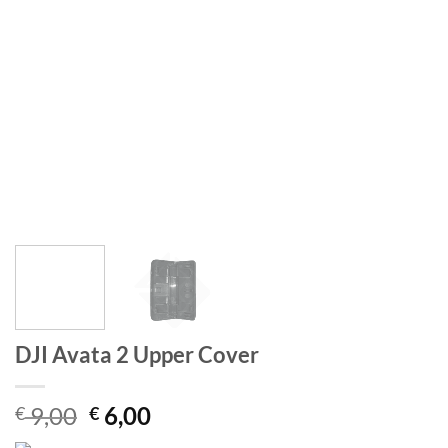
DJI Avata 2 Upper Cover
Ursprünglicher
Aktueller
9,00
6,00
€
€
Preis
Preis