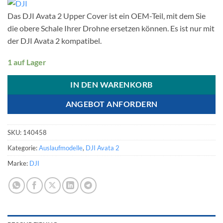
war:
ist:
Das DJI Avata 2 Upper Cover ist ein OEM-Teil, mit dem Sie
€ 9,00
€ 6,00.
die obere Schale Ihrer Drohne ersetzen können. Es ist nur mit
der DJI Avata 2 kompatibel.
1 auf Lager
IN DEN WARENKORB
ANGEBOT ANFORDERN
SKU:
140458
Kategorie:
Auslaufmodelle
,
DJI Avata 2
Marke:
DJI