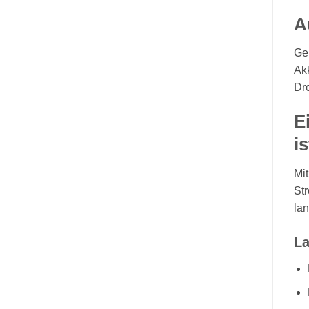
A
Ge
Akk
Dr
E
is
Mit
Str
lan
La