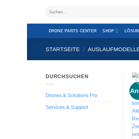
Zum
Suche
Inhalt
nach:
springen
DRONE PARTS CENTER
SHOP
LÖSUN
STARTSEITE
/
AUSLAUFMODELL
DURCHSUCHEN
An
Drones & Solutions Pro
Services & Support