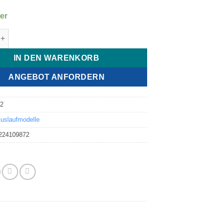
er
Mavic 4 Pro Menge
IN DEN WARENKORB
ANGEBOT ANFORDERN
22
uslaufmodelle
224109872