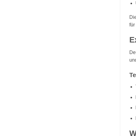
Di
für
E
Der
und
Te
W