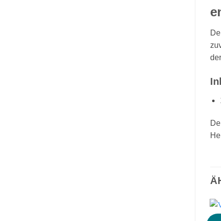
e
Der
zuv
der
In
De
Her
Ä