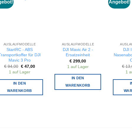
ebot!
Angebot!
AUSLAUFMODELLE
AUSLAUFMODELLE
AUSLA
StartRC - ABS
DJI Mavic Air 2 -
DJI I
Transportkoffer für DJI
Ersatzeinheit
Nasenabd
Mavic 3 Pro
C
€
299,00
Ursprünglicher
Aktueller
€
94,00
€
47,00
€
13,
1 auf Lager
Preis
Preis
1 auf Lager
1 a
war:
ist:
€ 94,00
€ 47,00.
IN DEN
IN DEN
I
WARENKORB
WARENKORB
WA