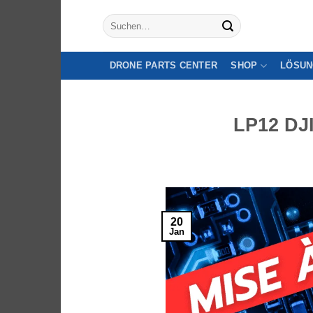
Zum
Suche
Inhalt
nach:
springen
DRONE PARTS CENTER
SHOP
LÖSUN
LP12 DJI
20
Jan