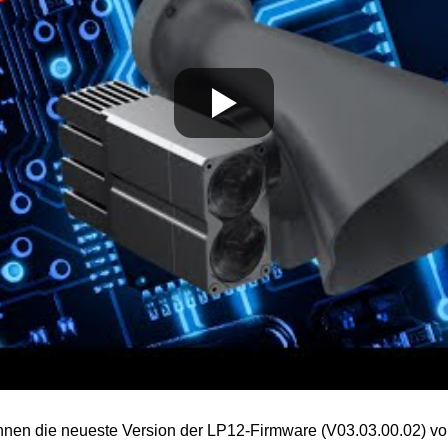
nen die neueste Version der LP12-Firmware (V03.03.00.02) vo