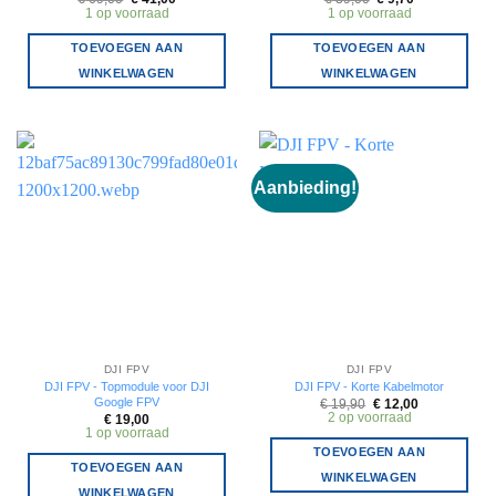
prijs
prijs
prijs
prijs
1 op voorraad
1 op voorraad
was:
is:
was:
is:
€ 69,00.
€ 41,00.
€ 39,00.
€ 9,70.
TOEVOEGEN AAN
TOEVOEGEN AAN
WINKELWAGEN
WINKELWAGEN
Aanbieding!
DJI FPV
DJI FPV
DJI FPV - Topmodule voor DJI
DJI FPV - Korte Kabelmotor
Google FPV
Oorspronkelijke
Huidige
€
19,90
€
12,00
prijs
prijs
2 op voorraad
€
19,00
was:
is:
1 op voorraad
€ 19,90.
€ 12,00.
TOEVOEGEN AAN
TOEVOEGEN AAN
WINKELWAGEN
WINKELWAGEN