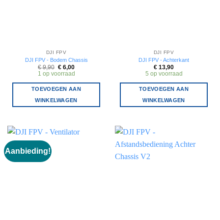
DJI FPV
DJI FPV
DJI FPV - Bodem Chassis
DJI FPV - Achterkant
Oorspronkelijke
Huidige
€
9,90
€
6,00
€
13,90
prijs
prijs
1 op voorraad
5 op voorraad
was:
is:
€ 9,90.
€ 6,00.
TOEVOEGEN AAN
TOEVOEGEN AAN
WINKELWAGEN
WINKELWAGEN
Aanbieding!