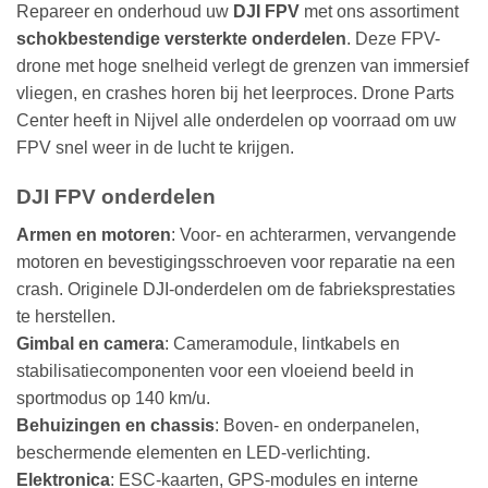
Repareer en onderhoud uw
DJI FPV
met ons assortiment
Deze
schokbestendige versterkte onderdelen
. Deze FPV-
optie
drone met hoge snelheid verlegt de grenzen van immersief
kan
gekozen
vliegen, en crashes horen bij het leerproces. Drone Parts
worden
Center heeft in Nijvel alle onderdelen op voorraad om uw
op
FPV snel weer in de lucht te krijgen.
de
productpagina
DJI FPV onderdelen
Armen en motoren
: Voor- en achterarmen, vervangende
motoren en bevestigingsschroeven voor reparatie na een
crash. Originele DJI-onderdelen om de fabrieksprestaties
te herstellen.
Gimbal en camera
: Cameramodule, lintkabels en
stabilisatiecomponenten voor een vloeiend beeld in
sportmodus op 140 km/u.
Behuizingen en chassis
: Boven- en onderpanelen,
beschermende elementen en LED-verlichting.
Elektronica
: ESC-kaarten, GPS-modules en interne