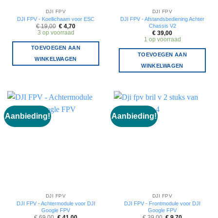
DJI FPV
DJI FPV
DJI FPV - Koellichaam voor ESC
DJI FPV - Afstandsbediening Achter
Chassis V2
Oorspronkelijke
Huidige
€
19,00
€
4,70
prijs
prijs
3 op voorraad
€
39,00
was:
is:
1 op voorraad
€ 19,00.
€ 4,70.
TOEVOEGEN AAN
TOEVOEGEN AAN
WINKELWAGEN
WINKELWAGEN
Aanbieding!
Aanbieding!
DJI FPV
DJI FPV
DJI FPV - Achtermodule voor DJI
DJI FPV - Frontmodule voor DJI
Google FPV
Google FPV
Oorspronkelijke
Huidige
Oorspronkelijke
Huidige
€
69,00
€
41,00
€
39,00
€
9,70