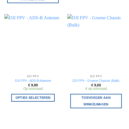
DJI FPV
DJI FPV
DJI FPV - ADS-B Antenne
DJI FPV - Groene Chassis (Bulk)
€
9,90
€
9,00
Op voorraad
4 op voorraad
OPTIES SELECTEREN
TOEVOEGEN AAN
Dit
WINKELWAGEN
product
heeft
meerdere
variaties.