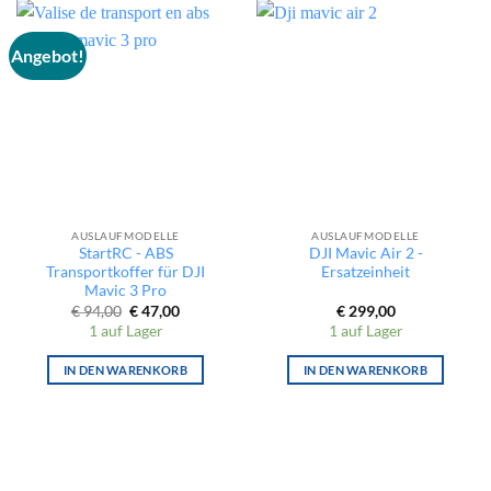
Angebot!
AUSLAUFMODELLE
AUSLAUFMODELLE
StartRC - ABS
DJI Mavic Air 2 -
Transportkoffer für DJI
Ersatzeinheit
Mavic 3 Pro
Ursprünglicher
Aktueller
€
94,00
€
47,00
€
299,00
Preis
Preis
1 auf Lager
1 auf Lager
war:
ist:
€ 94,00
€ 47,00.
IN DEN WARENKORB
IN DEN WARENKORB