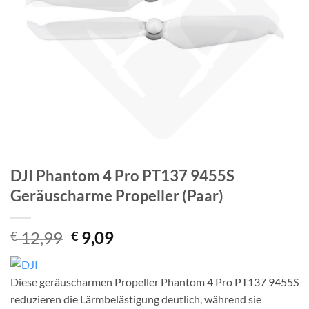
DJI Phantom 4 Pro PT137 9455S
Geräuscharme Propeller (Paar)
Ursprünglicher
Aktueller
12,99
9,09
€
€
Preis
Preis
war:
ist:
Diese geräuscharmen Propeller Phantom 4 Pro PT137 9455S
€ 12,99
€ 9,09.
reduzieren die Lärmbelästigung deutlich, während sie