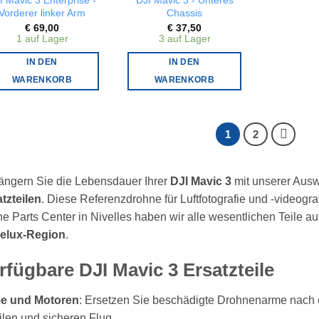
I Mavic 3 Enterprise -
DJI Mavic 3 - Unteres
Vorderer linker Arm
Chassis
€
69,00
€
37,50
1 auf Lager
3 auf Lager
IN DEN
IN DEN
WARENKORB
WARENKORB
1
2
ängern Sie die Lebensdauer Ihrer
DJI Mavic 3
mit unserer Aus
tzteilen
. Diese Referenzdrohne für Luftfotografie und -videogra
e Parts Center in Nivelles haben wir alle wesentlichen Teile au
elux-Region
.
rfügbare DJI Mavic 3 Ersatzteile
e und Motoren
: Ersetzen Sie beschädigte Drohnenarme nach ein
ilen und sicheren Flug.