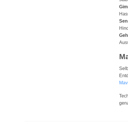
Gim
Hass
Sen
Hind
Geh
Auss
Ma
Selb
Ent
Mavi
Tech
gena