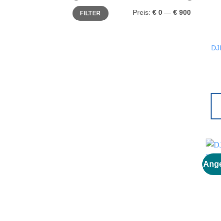
Min.
Max.
Preis:
€ 0
—
€ 900
FILTER
Preis
Preis
DJI
Ange