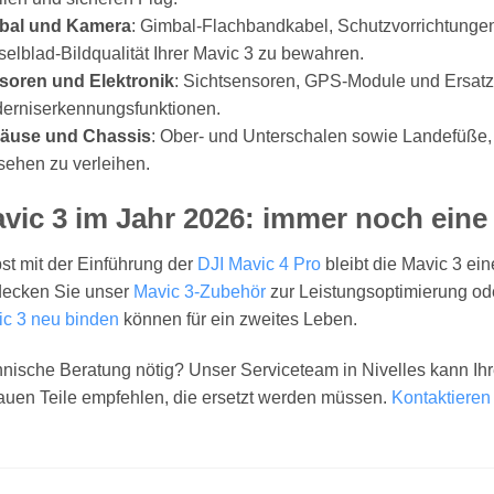
bal und Kamera
: Gimbal-Flachbandkabel, Schutzvorrichtunge
elblad-Bildqualität Ihrer Mavic 3 zu bewahren.
soren und Elektronik
: Sichtsensoren, GPS-Module und Ersatz-
erniserkennungsfunktionen.
äuse und Chassis
: Ober- und Unterschalen sowie Landefüße,
ehen zu verleihen.
vic 3 im Jahr 2026: immer noch eine
st mit der Einführung der
DJI Mavic 4 Pro
bleibt die Mavic 3 ei
decken Sie unser
Mavic 3-Zubehör
zur Leistungsoptimierung ode
c 3 neu binden
können für ein zweites Leben.
nische Beratung nötig? Unser Serviceteam in Nivelles kann Ihr
uen Teile empfehlen, die ersetzt werden müssen.
Kontaktieren