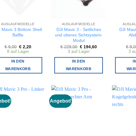
AUSLAUFMODELLE
AUSLAUFMODELLE
AUSLA
 Mavic 3 Bottom Shell
DJI Mavic 3 - Seitliches
DJI Mavi
Baffle
und oberes Sichtsystem-
Abd
Modul
Ursprünglicher
Aktueller
Ursprünglicher
Aktueller
€
9,00
€
2,20
€
229,00
€
194,60
€
9,0
Preis
Preis
Preis
Preis
8 auf Lager
3 auf Lager
3 a
war:
ist:
war:
ist:
€ 9,00
€ 2,20.
€ 229,00
€ 194,60.
IN DEN
IN DEN
I
WARENKORB
WARENKORB
WAR
bot!
Angebot!