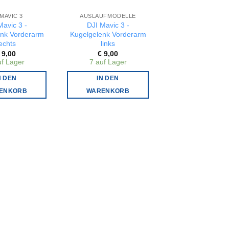
 MAVIC 3
AUSLAUFMODELLE
Mavic 3 -
DJI Mavic 3 -
enk Vorderarm
Kugelgelenk Vorderarm
echts
links
9,00
€
9,00
uf Lager
7 auf Lager
N DEN
IN DEN
ENKORB
WARENKORB