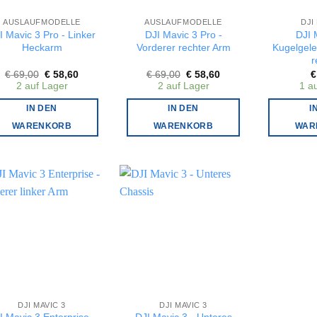
AUSLAUFMODELLE
AUSLAUFMODELLE
DJI
I Mavic 3 Pro - Linker
DJI Mavic 3 Pro -
DJI 
Heckarm
Vorderer rechter Arm
Kugelgel
r
Ursprünglicher
Aktueller
Ursprünglicher
Aktueller
€
69,00
€
58,60
€
69,00
€
58,60
€
Preis
Preis
Preis
Preis
2 auf Lager
2 auf Lager
1 a
war:
ist:
war:
ist:
€ 69,00
€ 58,60.
€ 69,00
€ 58,60.
IN DEN
IN DEN
I
WARENKORB
WARENKORB
WAR
DJI MAVIC 3
DJI MAVIC 3