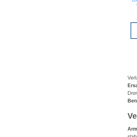
DJ
Verl
Ersa
Dron
Ben
Ve
Arm
stab