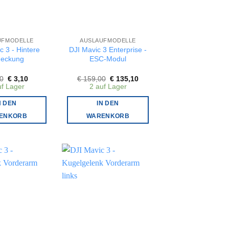
UFMODELLE
AUSLAUFMODELLE
c 3 - Hintere
DJI Mavic 3 Enterprise -
eckung
ESC-Modul
Ursprünglicher
Aktueller
Ursprünglicher
Aktueller
0
€
3,10
€
159,00
€
135,10
Preis
Preis
Preis
Preis
uf Lager
2 auf Lager
war:
ist:
war:
ist:
€ 9,00
€ 3,10.
€ 159,00
€ 135,10.
N DEN
IN DEN
ENKORB
WARENKORB