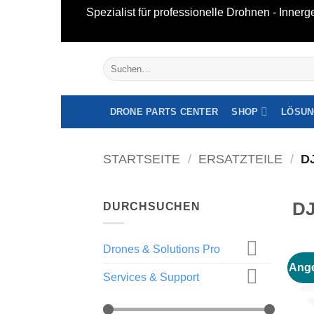
Spezialist für professionelle Drohnen - Inne
Zum
Suche
Inhalt
nach:
springen
DRONE PARTS CENTER
SHOP
LÖSUN
STARTSEITE
/
ERSATZTEILE
/
DJ
DJ
DURCHSUCHEN
Drones & Solutions Pro
Ange
Services & Support