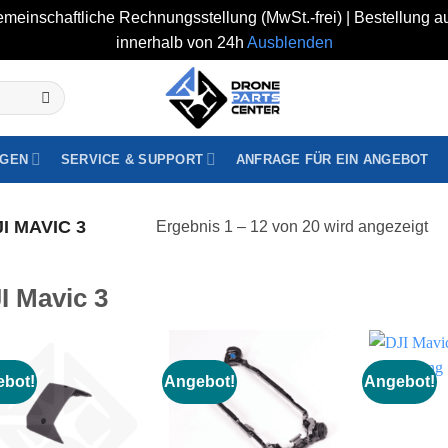
rgemeinschaftliche Rechnungsstellung (MwSt.-frei) | Bestellung 
innerhalb von 24h
Ausblenden
GEN
SERVICE & SUPPORT
ANFRAGE FÜR EIN ANGEBOT
I MAVIC 3
Ergebnis 1 – 12 von 20 wird angezeigt
I Mavic 3
bot!
Angebot!
Angebot!