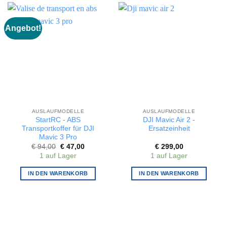
Angebot!
AUSLAUFMODELLE
AUSLAUFMODELLE
StartRC - ABS
DJI Mavic Air 2 -
Transportkoffer für DJI
Ersatzeinheit
Mavic 3 Pro
Ursprünglicher
Aktueller
€
94,00
€
47,00
€
299,00
Preis
Preis
1 auf Lager
1 auf Lager
war:
ist:
€ 94,00
€ 47,00.
IN DEN WARENKORB
IN DEN WARENKORB