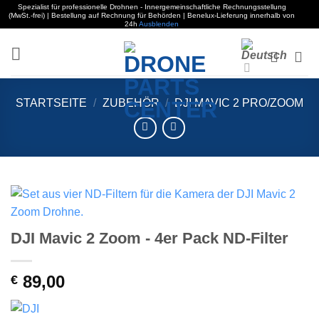
Spezialist für professionelle Drohnen - Innergemeinschaftliche Rechnungsstellung
(MwSt.-frei) | Bestellung auf Rechnung für Behörden | Benelux-Lieferung innerhalb von
24h
Ausblenden
Zum
Inhalt
springen
STARTSEITE
/
ZUBEHÖR
/
DJI MAVIC 2 PRO/ZOOM
DJI Mavic 2 Zoom - 4er Pack ND-Filter
89,00
€