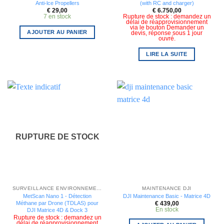
Anti-lce Propellers
(with RC and charger)
€
29,00
€
6.750,00
7 en stock
Rupture de stock : demandez un
délai de réapprovisionnement
via le bouton Demander un
AJOUTER AU PANIER
devis, réponse sous 1 jour
ouvré.
LIRE LA SUITE
RUPTURE DE STOCK
SURVEILLANCE ENVIRONNEMENTALE
MAINTENANCE DJI
MetScan Nano 1 - Détection
DJI Maintenance Basic - Matrice 4D
Méthane par Drone (TDLAS) pour
€
439,00
En stock
DJI Matrice 4D & Dock 3
Rupture de stock : demandez un
délai de réapprovisionnement