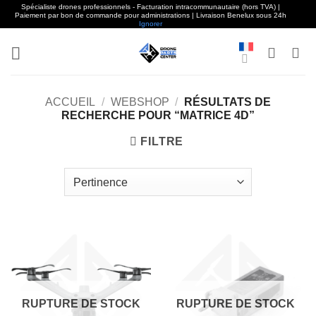
Spécialiste drones professionnels - Facturation intracommunautaire (hors TVA) |
Paiement par bon de commande pour administrations | Livraison Benelux sous 24h
Ignorer
Aller
au
contenu
ACCUEIL
/
WEBSHOP
/
RÉSULTATS DE
RECHERCHE POUR “MATRICE 4D”
FILTRE
RUPTURE DE STOCK
RUPTURE DE STOCK